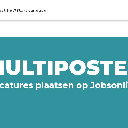
ost het?
Start vandaag
ULTIPOST
catures plaatsen op Jobsonl