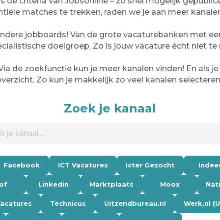
s de criteria van Jobsonline – zo snel mogelijk gepubl
tiële matches te trekken, raden we je aan meer kanalen
n andere jobboards! Van de grote vacaturebanken met ee
cialistische doelgroep. Zo is jouw vacature écht niet te
ia de zoekfunctie kun je meer kanalen vinden! En als je 
verzicht. Zo kun je makkelijk zo veel kanalen selecteren 
Zoek je kanaal
Facebook
ICT Vacatures
Icter Gezocht
Indee
of
Linkedin
Marktplaats
Moox
Nat
Vacatures
Technicus
Uitzendbureau.nl
Werk.nl (