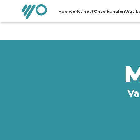
Hoe werkt het?
Onze kanalen
Wat k
M
Va