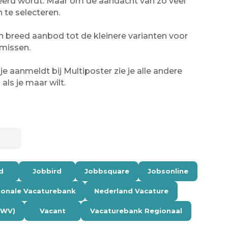
iceerd wordt. Maar om de aandacht van zo veel
 te selecteren.
n breed aanbod tot de kleinere varianten voor
 missen.
je aanmeldt bij Multiposter zie je alle andere
als je maar wilt.
d
Jobbird
Jobbsquare
Jobsonline
ionale Vacaturebank
Nederland Vacature
UWV)
Vacant
Vacaturebank Regionaal