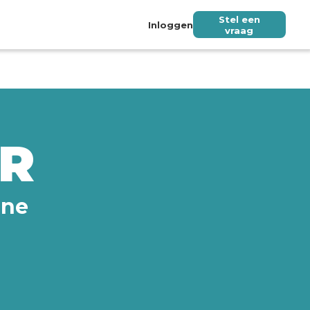
Stel een
Inloggen
vraag
ER
ine