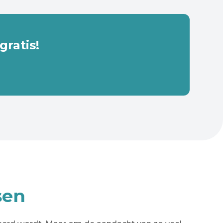
ratis!
sen