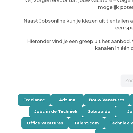
Wij zorgen ervoor dat jouw vacature – volgen
mogelijk poten
Naast Jobsonline kun je kiezen uit tientalle
een spe
Hieronder vind je een greep uit het aanbod. V
kanalen in één o
Freelance
Adzuna
Bouw Vacatures
Jobs in de Techniek
Jobrapido
Jo
Office Vacatures
Talent.com
Techniek 